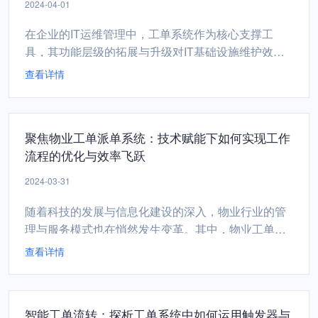
2024-04-01
在企业的IT运维管理中，工单系统作为核心支撑工
具，其功能层级的拓展与升级对IT基础设施维护效率
与质量具有决定性影响。本文将以“从初级到高级”为主
查看详情
线，详述工单系统在IT基础设施维护中所展现出的阶
梯式功能特点及其演化过程。初级阶段：基础工单管
理在初级阶段，工单系统主要承担着基本的工单生
聚焦物业工单派单系统：技术赋能下如何实现工作
成、流转与跟踪功能。它能够帮助IT部门有序地记录
流程的优化与效率飞跃
各类故障报...
2024-03-31
随着科技的发展与信息化建设的深入，物业行业的管
理与服务模式也在悄然发生变革。其中，物业工单派
单系统的引入，正逐步成为推动物业管理工作流程优
查看详情
化与效率提升的关键手段。本文将深入探讨在技术赋
能下，物业工单派单系统如何实现工作流程的优化与
效率飞跃。首先，工单派单系统的首要价值在于统一
智能工单流转：探析工单系统中如何运用触发器与
与规范工作流程。过去，物业问题的上报与处理往往