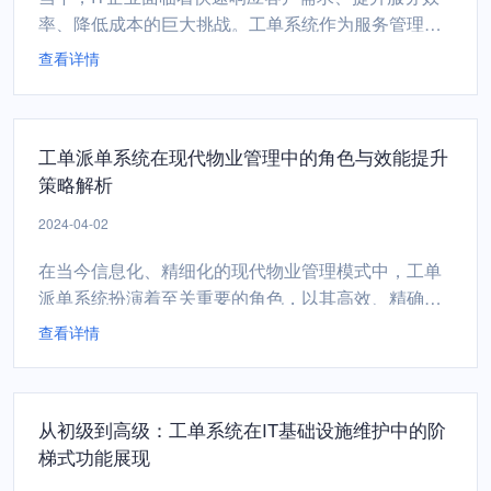
率、降低成本的巨大挑战。工单系统作为服务管理的
核心工具，凭借其强大的资源整合能力及自动化处理
查看详情
功能，在推进IT服务流程自动化与精益化方面发挥着
不可或缺的作用。整合资源，打破信息孤岛工单系统
首先在资源整合方面展现出了强大优势。它能整合企
工单派单系统在现代物业管理中的角色与效能提升
业内部各部门、各环节的信息资源，包括技术支持团
策略解析
队、研发部门、...
2024-04-02
在当今信息化、精细化的现代物业管理模式中，工单
派单系统扮演着至关重要的角色，以其高效、精确的
管理手段极大地提升了物业服务质量与运营效率。本
查看详情
文旨在深入剖析工单派单系统在物业管理中的具体应
用以及如何通过科学策略进一步提升其效能。工单派
单系统在现代物业管理中的角色标准化流程管理：工
从初级到高级：工单系统在IT基础设施维护中的阶
单派单系统首先实现了对各类物业服务事项如设施维
梯式功能展现
修、投诉建议、保洁...