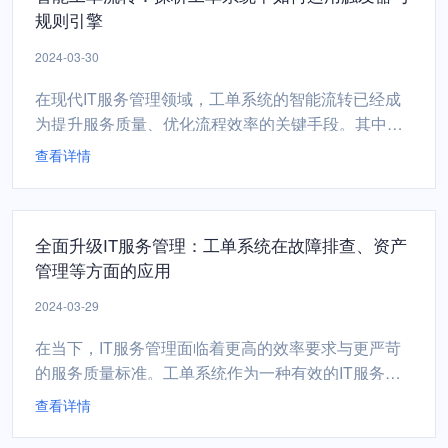
规则引擎
依赖于口头传达、书...
2024-03-30
在现代IT服务管理领域，工单系统的智能流转已经成
为提升服务质量、优化流程效率的关键手段。其中，
触发器和规则引擎作为两大核心技术组件，在工单流
查看详情
转过程中扮演了至关重要的角色。本文将深度剖析这
两者在工单系统中的具体应用及其对工单智能流转的
重要影响。首先，理解触发器在工单系统中的功能。
全面升级IT服务管理：工单系统在故障排查、资产
触发器是一种自动化机制，它基于预定义的条件及动
管理等方面的应用
作，当工单状态、...
2024-03-29
在当下，IT服务管理面临着更高的效率要求与更严苛
的服务质量标准。工单系统作为一种有效的IT服务管
理工具，已经在故障排查、资产管理等多个环节中发
查看详情
挥着关键作用，助力企业全面升级IT服务管理水平。
故障排查的智能化升级工单系统在故障排查中的应用