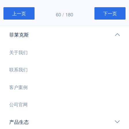
主要体现在以下几点：自动工单生成：系统能自动捕
上一页
下一页
获来自各种渠道的故障报告，如邮件、电话、自助服
60 / 180
务门户等，将...
菲莱克斯
关于我们
联系我们
客户案例
公司官网
产品生态