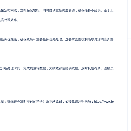
离预定时间线，立即触发警报，同时自动重新调度资源，确保任务不延误。基于工
提高处理效率。
整任务优先级，确保紧急和重要任务优先处理。这要求监控机制能够灵活响应外部
过分析处理时间、完成质量等数据，为绩效评估提供依据。及时反馈有助于激励员
确保任务准时交付的秘诀》系本站原创，如转载请注明来源：https://www.fe