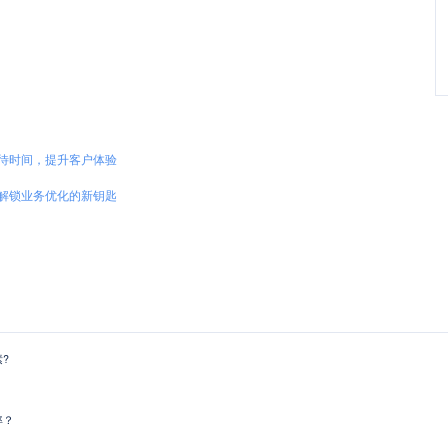
待时间，提升客户体验
解锁业务优化的新钥匙
?
率？