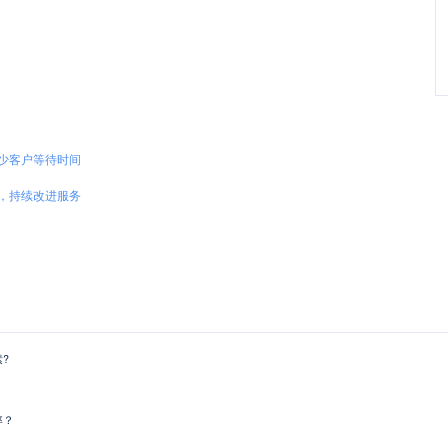
少客户等待时间
，持续改进服务
?
率？