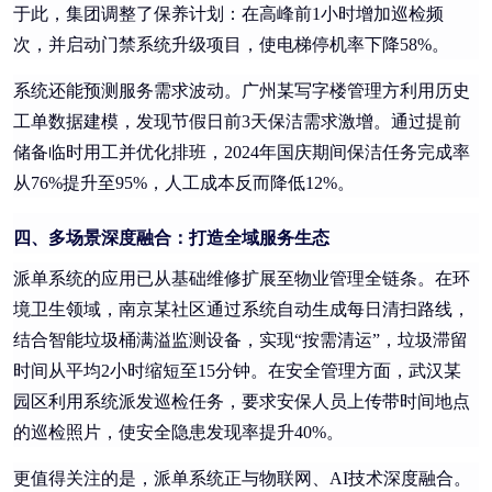
于此，集团调整了保养计划：在高峰前1小时增加巡检频
次，并启动门禁系统升级项目，使电梯停机率下降58%。
系统还能预测服务需求波动。广州某写字楼管理方利用历史
工单数据建模，发现节假日前3天保洁需求激增。通过提前
储备临时用工并优化排班，2024年国庆期间保洁任务完成率
从76%提升至95%，人工成本反而降低12%。
四、多场景深度融合：打造全域服务生态
派单系统的应用已从基础维修扩展至物业管理全链条。在环
境卫生领域，南京某社区通过系统自动生成每日清扫路线，
结合智能垃圾桶满溢监测设备，实现“按需清运”，垃圾滞留
时间从平均2小时缩短至15分钟。在安全管理方面，武汉某
园区利用系统派发巡检任务，要求安保人员上传带时间地点
的巡检照片，使安全隐患发现率提升40%。
更值得关注的是，派单系统正与物联网、AI技术深度融合。