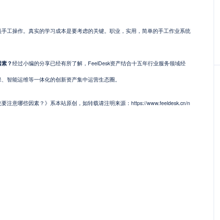
工操作。真实的学习成本是要考虑的关键。职业，实用，简单的手工作业系统
因素？
经过小编的分享已经有所了解，FeelDesk资产结合十五年行业服务领域经
保、智能运维等一体化的创新资产集中运营生态圈。
些因素？》系本站原创，如转载请注明来源：https://www.feeldesk.cn/n