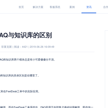
首页
解决方案
客服系统
案例
资讯
合
FAQ与知识库的区别
莱克斯 | 阅读：4421 | 2019-06-26 16:09:49
AQ和知识库两个模块总是有小可爱傻傻分不清。
Q和知识库的具体区别是在哪里了。
在FeelDesk工单中的实际应用。
的解答。而在
FeelDesk
工单系统中，
FAQ
是用于外部客户基础问题解答，即存放一