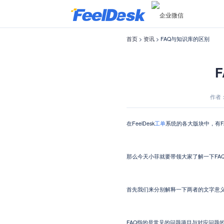
首页
>
资讯
> FAQ与知识库的区别
作者：菲
在FeelDesk
工单
系统的各大版块中，有F
那么今天小菲就要带领大家了解一下FA
首先我们来分别解释一下两者的文字意义和
FAQ
指的是
常见的问题项目与对应问题