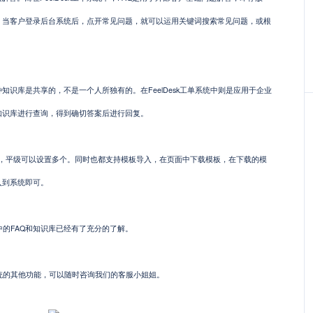
，当客户登录后台系统后，点开常见问题，就可以运用关键词搜索常见问题，或根
种知识库是共享的，不是一个人所独有的。
在
FeelDesk
工单系统中则是应用于企业
知识库进行查询，得到确切答案后进行回复。
，平级可以设置多个。同时也都支持模板导入，在页面中下载模板，在下载的模
入到系统即可。
统中的FAQ和知识库已经有了充分的了解。
单系统的其他功能，可以随时咨询我们的客服小姐姐。