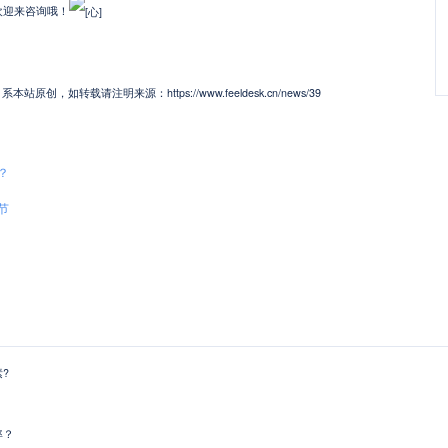
欢迎来咨询哦！
，如转载请注明来源：https://www.feeldesk.cn/news/39
？
节
?
率？