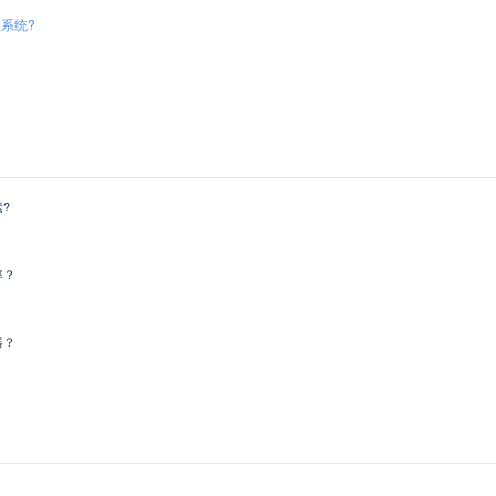
系统?
?
率？
器？