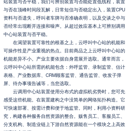
站装置与否平稳，我们可辨别装置与否能处置低线程，装置
与否在顶峰时间段瓦解，日常短信与否稳定出入，装置CPU
资料与否遗失，呼叫者车牌与否准确表明，以及交谈之中与
否经常出现断开连接和噪声。从超过效应基本上可辨别调用
中心站装置与否平稳。
在渴望装置可靠性的根基之上，云呼叫中心站的机能和
可操作性是产业重视的热点。目前商品之上云呼叫中心站的
机能差异不小。产业主要依据自身需展开选取。通常而言，
云呼叫中心站所需的机能包含：外呼监管、录制监管、估计
表格、产业数据库、CRM顾客监管、通告监管、收发子弹
屏、待办事项告诫等，当您选取。
云调用中心站装置使用分布式的虚拟机劣势时，您可先
感受这些机能。在装置建构之中没简单的网络拓扑构造。它
可快速部署、按需计费和便于地监管。同时，利用小资料研
究，构建各种服务自然资源的整合。贩售员工、客服员工、
分支机构、制造业链上下游自然资源能在一个模块之上高效