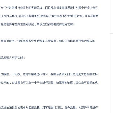
门针对某种行业定制的客服系统，而且现在很多客服系统针对某个行业也会有
企业可以选择适合自己的客服系统;要提前了解好客服系统对接的渠道，有些客服系
身是需要这些渠道去对接的，所以这些都需要提前做好功课!
售后服务，很多客服系统售后服务质量较差，如果自身比较重视售后服务的
。
统应该具有的功能：
过微信、小程序、微博等渠道进行访问，客服系统最大的又是则是支持全渠道接
台过来的，企业都在可以在一个平台进行回复，快速高效响应，让企业有更多的机
提前预设质检表单对客服质检，对客服进行对话、服务质量、内部协同等进行