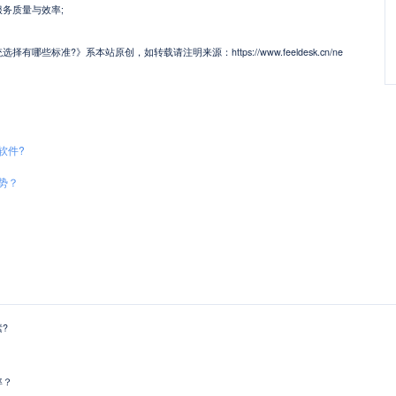
务质量与效率;
些标准?》系本站原创，如转载请注明来源：https://www.feeldesk.cn/ne
软件?
势？
?
率？