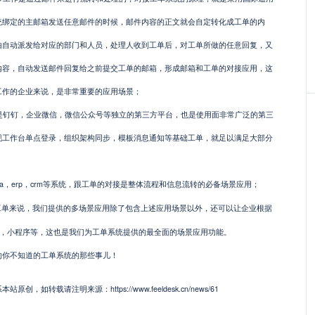
统绑定的主邮箱发送任意邮件的时候，邮件内容的正文就会自定转化成工单的内
由自动派发给对应的部门和人员，处理人收到工单后，对工单所做的任意回复，又
内容，自动发送邮件回复给之前提交工单的邮箱，形成邮箱和工单的对接应用，这
工作的企业来说，是非常重要的应用场景；
是钉钉，企业微信，微信公众号等独立的第三方平台，也是使用面非常广泛的第三
现工作台单点登录，组织架构同步，模板消息通知等基础工单，就足以满足大部分
oa，erp，crm等系统，跟工单的对接是整体流程和信息流转的必备场景应用；
esk工单来说，我们提供的多场景应用除了包含上述应用场景以外，还可以让企业根据
p，小程序等，这也是我们为工单系统提供的最全面的场景应用功能。
的你不知道的工单系统的那些事儿！
转载请注明来源：https://www.feeldesk.cn/news/61