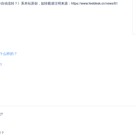
》系本站原创，如转载请注明来源：https://www.feeldesk.cn/news/61
什么样的？
？
?
率？