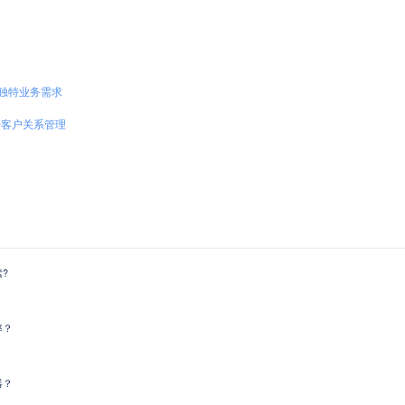
独特业务需求
户关系管理 ​
?
率？
器？