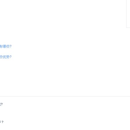
有哪些?
些优势?
?
率？