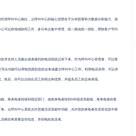
管呼叫中心相比，云呼叫中心的核心优势在于分布部署和大数据分析能力。借
中心可以跨地域协同工作、多分布点集中管理、统一路由统一排队，帮助客户节约
术支持人员拨出或者接到的电话统统记录下来。作为呼叫中心管理者，可以查
音导出功能可以帮助您跟踪您的业务或建立呼叫中心工作。利用电话录用，可以评
现。然后，你可以识别出员工的弱点和优势，并提高员工的总体表现。
，将来电者转移到指定部门，或将来电者转到IVR或语音邮箱，将来电者的查
下来。云呼叫中心系统允许您激活语音邮件功能，允许您的来电者在语音信息中留
人员稍后将查看这些信息，并回电给发送者。