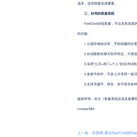
成本，这些因素也很重要。
三、好用的客服系统
FeelChat在线客服，不仅具有高
的功能。
1.云端存储知识库，手机电脑同步更
2.自动吸附在聊天软件旁边，方便选
3.采用“公共+部门+个人”的话术结
4.多账号协作，可多人共享同一套话
5.支持关键字、拼音、首字母等多种
版权申明：本文《客服系统应该具备哪些基本功能
n/news/564
上一条：学美网-通过FeelChat和F