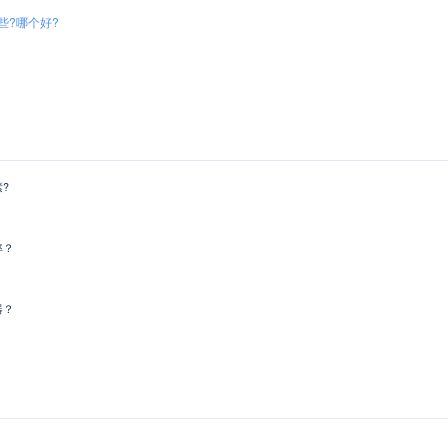
些?哪个好?
?
率？
器？