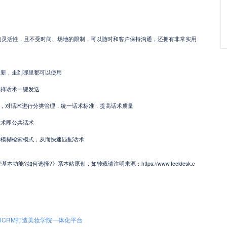
度的灵活性，且不受时间、场地的限制，可以随时和客户保持沟通，还拥有非常实用
新，走到哪里都可以使用
择话术一键发送
构，对话术进行分类管理，统一话术标准，提高话术质量
术即公共话术
模糊检索模式，从而快速匹配话术
?如何选择?》系本站原创，如转载请注明来源：https://www.feeldesk.c
eelCRM打造美妆学院一体化平台