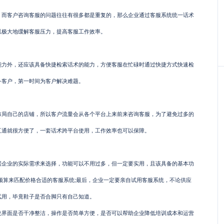
客户咨询客服的问题往往有很多都是重复的，那么企业通过客服系统统一话术
以极大地缓解客服压力，提高客服工作效率。
外，还应该具备快捷检索话术的能力，方便客服在忙碌时通过快捷方式快速检
务客户，第一时间为客户解决难题。
自己的店铺，所以客户流量会从各个平台上来前来咨询客服，为了避免过多的
互通就很方便了，一套话术跨平台使用，工作效率也可以保障。
业的实际需求来选择，功能可以不用过多，但一定要实用，且该具备的基本功
预算来匹配价格合适的客服系统;最后，企业一定要亲自试用客服系统，不论供应
试用，毕竟鞋子是否合脚只有自己知道。
面是否干净整洁，操作是否简单方便，是否可以帮助企业降低培训成本和运营