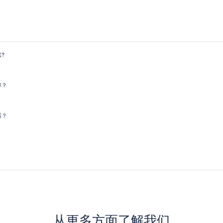
?
率？
器？
从更多方面了解我们