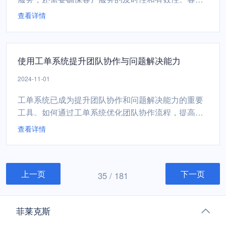
工单软件作为现代客户服务管理的得力助手，其在提
查看详情
高团队效率方面发挥着至关重要的作用。如何利用客
服工单软件来提高客户服务团队的效率。一、客服工
单软件的基本功能客服工单软件是一种专门设计用于
使用工单系统提升团队协作与问题解决能力
记录、分配、跟踪和解决客户问题的工具。它允许客
户通过电子邮件、电...
2024-11-01
工单系统已成为提升团队协作和问题解决能力的重要
工具。如何通过工单系统优化团队协作流程，提高问
题解决效率，并增强团队的整体表现。1. 提高透明度
查看详情
与沟通效率工单管理系统为团队提供了一个集中的平
台，所有的任务请求、分配进度和状态更新皆可在此
进行。这个系统不仅实现了任务过程的透明化，还为
上一页
下一页
团队成员之间的沟通搭建了桥梁。通过实时的状态更
35 / 181
新和任务反馈，...
菲莱克斯