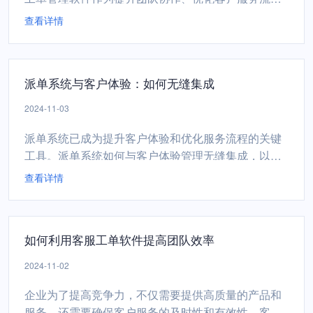
的重要工具，其选择与应用显得尤为重要。如何选择
查看详情
合适的工单管理软件，以助力企业实现业务流程的显
著提升。一、明确业务需求选择工单管理软件的首要
步骤是明确企业的业务需求。不同行业、不同规模的
派单系统与客户体验：如何无缝集成
企业，其业务流程和客户服务需求各不相同。因此，
在挑选工单管理软件...
2024-11-03
派单系统已成为提升客户体验和优化服务流程的关键
工具。派单系统如何与客户体验管理无缝集成，以提
升服务质量和效率。1. 实时任务调度，提升响应速度
查看详情
派单系统通过实时监控任务池，自动或手动根据预设
规则分配任务，确保每一项工作都能被迅速识别并指
派给最适合的执行者。这种即时响应机制大大缩短了
如何利用客服工单软件提高团队效率
任务从接收至处理的时延，提升了整体服务的响应速
度，让客户感受...
2024-11-02
企业为了提高竞争力，不仅需要提供高质量的产品和
服务，还需要确保客户服务的及时性和有效性。客服