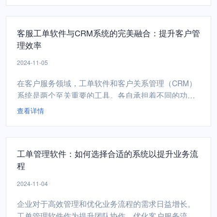
佳实践，可以帮助您通过工单系统优化客户服务体
验。1. 快速响应时间客户期望快速得到响应。根据研
客服工单软件与CRM系统的完美融合：提升客户管
究，42%的客户希望在一小时内得到回复。因此，确
理效率
保您的工单系统...
2024-11-05
在客户服务领域，工单软件和客户关系管理（CRM）
系统是两个至关重要的工具。各自承担着不同的功
能，但如果能够实现无缝集成，将极大地提升客户管
查看详情
理效率和服务质量。如何将客服工单软件与CRM系统
完美融合，以实现更高效的客户管理。1. 数据同步与
一致性将客服工单软件与CRM系统融合，首先可以实
工单管理软件：如何选择合适的系统以提升业务流
现客户数据的实时同步。这意味着当客户通过电话、
程
电子邮件或...
2024-11-04
企业对于高效管理和优化业务流程的需求日益增长。
工单管理软件作为提升团队协作、优化客户服务流程