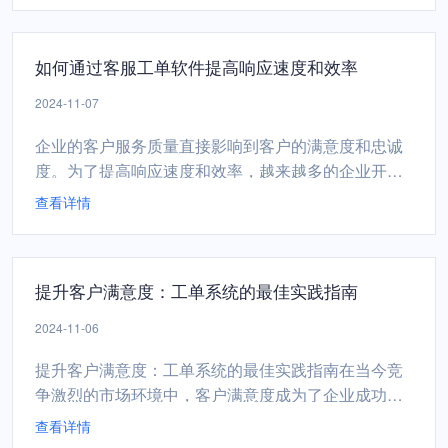
客户体验。1. 自动化流程设计自动化是派单系统的核
心优势之一。通过自动化流程设计，企业可以实现任
如何通过客服工单软件提高响应速度和效率
务的快速分配和跟踪，减少人工干预，提高效率。自
动化不仅能够减少...
2024-11-07
企业的客户服务质量直接影响到客户的满意度和忠诚
度。为了提高响应速度和效率，越来越多的企业开始
采用客服工单软件来优化其客户服务流程。本文将探
查看详情
讨如何通过客服工单软件实现这一目标。首先，客服
工单软件能够实现工单的自动化分配。传统的客服系
统中，工单往往需要人工分配，这不仅耗时，还容易
提升客户满意度：工单系统的最佳实践指南
出现错误。而客服工单软件可以根据预设的规则自动
将工单分配给最合适...
2024-11-06
提升客户满意度：工单系统的最佳实践指南在当今竞
争激烈的市场环境中，客户满意度成为了企业成功的
关键因素。一个高效的工单系统不仅能帮助企业处理
查看详情
客户请求，还能显著提升客户满意度。以下是一些最