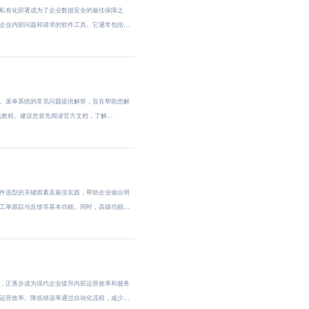
私有化部署成为了企业数据安全的最佳保障之
企业内部问题和请求的软件工具。它通常包括问
。派单系统的常见问题提供解答，旨在帮助您解
教程。建议您首先阅读官方文档，了解...
件选型的关键因素及最佳实践，帮助企业做出明
工单跟踪与反馈等基本功能。同时，高级功能
，正逐步成为现代企业提升内部运营效率和服务
运营效率。降低错误率通过自动化流程，减少