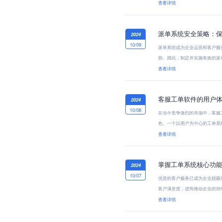
了...
查看详情
派单系统安全策略：
2024
10/09
派单系统成为企业运营和客户服
胁。因此，制定并实施有效的派
访...
查看详情
客服工单软件的用户
2024
10/08
在当今竞争激烈的市场中，客服
色。一个以用户为中心的工单系
感...
查看详情
掌握工单系统核心功
2024
10/07
优质的客户服务已成为企业脱颖
客户满意度，进而推动企业的持
种...
查看详情