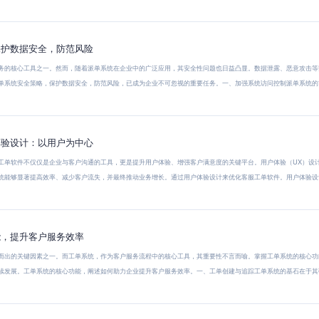
保护数据安全，防范风险
务的核心工具之一。然而，随着派单系统在企业中的广泛应用，其安全性问题也日益凸显。数据泄露、恶意攻击等
单系统安全策略，保护数据安全，防范风险，已成为企业不可忽视的重要任务。一、加强系统访问控制派单系统的
体验设计：以用户为中心
工单软件不仅仅是企业与客户沟通的工具，更是提升用户体验、增强客户满意度的关键平台。用户体验（UX）设
统能够显著提高效率、减少客户流失，并最终推动业务增长。通过用户体验设计来优化客服工单软件。用户体验设
能，提升客户服务效率
而出的关键因素之一。而工单系统，作为客户服务流程中的核心工具，其重要性不言而喻。掌握工单系统的核心功
续发展。工单系统的核心功能，阐述如何助力企业提升客户服务效率。一、工单创建与追踪工单系统的基石在于其