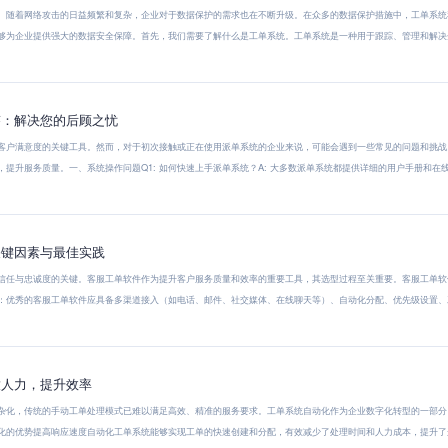
。随着网络攻击的日益频繁和复杂，企业对于数据保护的需求也在不断升级。在众多的数据保护措施中，工单系统
够为企业提供强大的数据安全保障。首先，我们需要了解什么是工单系统。工单系统是一种用于跟踪、管理和解决
答：解决您的后顾之忧
客户满意度的关键工具。然而，对于初次接触或正在使用派单系统的企业来说，可能会遇到一些常见的问题和挑战
提升服务质量。一、系统操作问题Q1: 如何快速上手派单系统？A: 大多数派单系统都提供详细的用户手册和在线
关键因素与最佳实践
信任与忠诚度的关键。客服工单软件作为提升客户服务质量和效率的重要工具，其选型过程至关重要。客服工单软
：优秀的客服工单软件应具备多渠道接入（如电话、邮件、社交媒体、在线聊天等）、自动化分配、优先级设置、
放人力，提升效率
杂化，传统的手动工单处理模式已难以满足高效、精准的服务要求。工单系统自动化作为企业数字化转型的一部分
化的优势提高响应速度自动化工单系统能够实现工单的快速创建和分配，有效减少了处理时间和人力成本，提升了