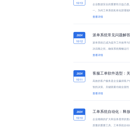
10/13
企业数据安全的重要性日益凸显
一。为何工单系统私有化部署能
题...
查看详情
派单系统常见问题解
2024
10/12
派单系统已成为提升工作效率与
决后顾之忧，确保系统顺畅运行，
查看详情
客服工单软件选型：
2024
10/11
高效的客户服务是企业赢得客户
智的决策。关键因素功能全面性
如...
查看详情
工单系统自动化：释
2024
10/10
企业规模的扩大和业务需求的复
质量的重要工具。工单系统自动