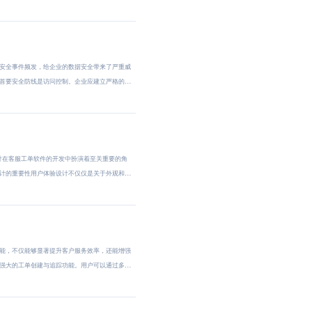
安全事件频发，给企业的数据安全带来了严重威
首要安全防线是访问控制。企业应建立严格的
计在客服工单软件的开发中扮演着至关重要的角
计的重要性用户体验设计不仅仅是关于外观和
能，不仅能够显著提升客户服务效率，还能增强
强大的工单创建与追踪功能。用户可以通过多