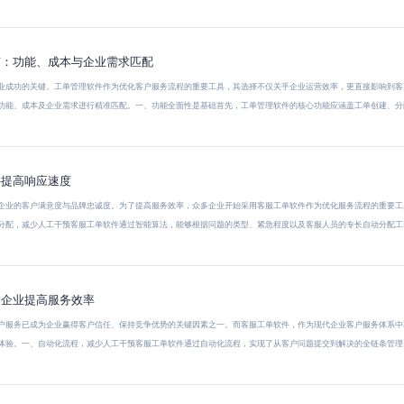
南：功能、成本与企业需求匹配
业成功的关键。工单管理软件作为优化客户服务流程的重要工具，其选择不仅关乎企业运营效率，更直接影响到客
功能、成本及企业需求进行精准匹配。一、功能全面性是基础首先，工单管理软件的核心功能应涵盖工单创建、分
件提高响应速度
企业的客户满意度与品牌忠诚度。为了提高服务效率，众多企业开始采用客服工单软件作为优化服务流程的重要工
分配，减少人工干预客服工单软件通过智能算法，能够根据问题的类型、紧急程度以及客服人员的专长自动分配工
力企业提高服务效率
户服务已成为企业赢得客户信任、保持竞争优势的关键因素之一。而客服工单软件，作为现代企业客户服务体系中
体验。一、自动化流程，减少人工干预客服工单软件通过自动化流程，实现了从客户问题提交到解决的全链条管理