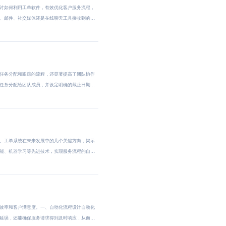
讨如何利用工单软件，有效优化客户服务流程，
、邮件、社交媒体还是在线聊天工具接收到的
任务分配和跟踪的流程，还显著提高了团队协作
任务分配给团队成员，并设定明确的截止日期
。工单系统在未来发展中的几个关键方向，揭示
能、机器学习等先进技术，实现服务流程的自
效率和客户满意度。一、自动化流程设计自动化
延误，还能确保服务请求得到及时响应，从而