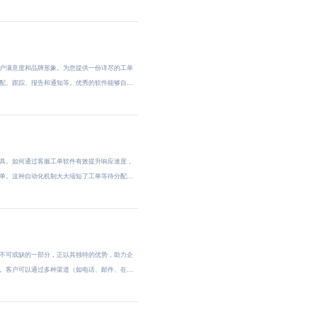
户满意度和品牌形象。为您提供一份详尽的工单
配、跟踪、报告和通知等。优秀的软件能够自
具。如何通过客服工单软件有效提升响应速度，
单。这种自动化机制大大缩短了工单等待分配
不可或缺的一部分，正以其独特的优势，助力企
。客户可以通过多种渠道（如电话、邮件、在