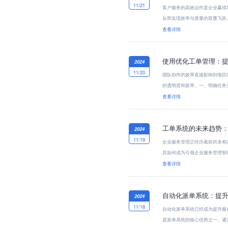
11/21
客户服务的高效运作是企业赢得
从而实现效率与质量的双重飞跃
信...
查看详情
使用优化工单管理：
2024
11/20
团队协作的效率直接影响到项目
的透明度和效率。一、明确任务
和...
查看详情
工单系统的未来趋势
2024
11/19
企业服务管理正经历着前所未有
其如何成为引领企业服务管理智
动...
查看详情
自动化派单系统：提
2024
11/18
自动化派单系统已经成为提升服
是派单系统的核心优势之一。通