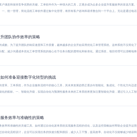
客户满意和保持竞争优势的关键。工单软件作为一种强大的工具，正逐步成为众多企业提升客服效率的首选方案。
。一、统一管理，简化流程工单软件通过集中化管理，将所有客户咨询和请求整合到一个平台上。无论是通过电话
提升团队协作效率的策略
的成败。为了提升团队的响应速度和工作质量，越来越多的企业开始采用优化工单管理系统。这种系统不仅简化了
分配，减少沟通成本优化工单管理系统的核心在于任务分配的透明化和标准化。通过系统，项目经理可以清晰地将
：如何准备迎接数字化转型的挑战
的变革。工单系统，作为企业服务流程中的核心工具，其未来发展趋势正逐步向智能化、集成化、个性化方向迈进
能化的航标。一、智能化升级，实现自动化与预测性服务未来的工单系统将更加注重智能化升级，通过引入人工智
升服务效率与准确性的策略
务效率和准确性的关键工具。如何通过自动化派单系统实现服务流程的优化，以及这些策略如何帮助企业提升运营
过自动化流程设计，企业可以实现任务的快速分配和跟踪，减少人工干预，提高效率。自动化不仅能够减少错误和