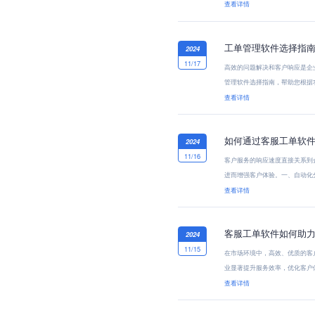
提...
查看详情
工单管理软件选择指
2024
11/17
高效的问题解决和客户响应是企
管理软件选择指南，帮助您根据
动...
查看详情
如何通过客服工单软
2024
11/16
客户服务的响应速度直接关系到
进而增强客户体验。一、自动化
的...
查看详情
客服工单软件如何助
2024
11/15
在市场环境中，高效、优质的客
业显著提升服务效率，优化客户
线...
查看详情