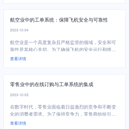
以及如何提高公共服务效率。 政府公共服务的挑战服
务请求管理： 处理公民的请求、建议和投诉，需要高
航空业中的工单系统：保障飞机安全与可靠性
效的流程和组织。 资源分配： 确保资源如人力、时
间...
2023-10-04
航空业是一个高度复杂且严格监管的领域，安全和可
靠性是其核心关切。为了确保飞机的安全运行和维
护，航空公司和维修团队依赖于先进的工单系统。本
查看详情
文将探讨工单系统在航空业中的关键作用，以及如何
通过它们来保障飞机的安全性和可靠性。 航空维护的
挑战安全性要求： 航空业对安全性要求极高，任何维
零售业中的在线订购与工单系统的集成
护差错都可能对飞机和乘客造成严重危险。维护复杂
性： ...
2023-10-03
在数字时代，零售业面临着日益激烈的竞争和不断变
化的消费者需求。为了保持竞争力，零售商纷纷引入
在线订购和交付服务。本文将讨论如何将在线订购与
查看详情
工单系统集成，以提高订单处理效率、优化库存管