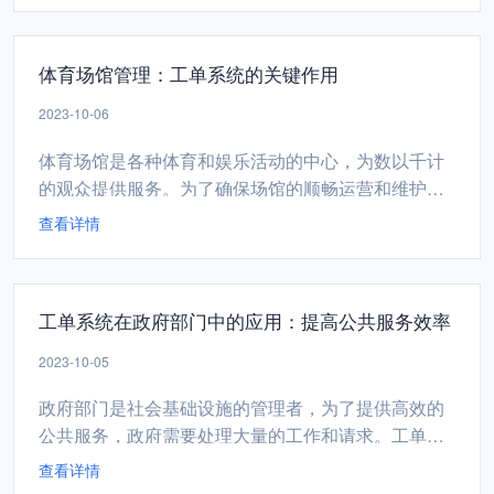
度。 工单系统的客户服务应用快速响应客户问题： 工
单系统允许客户轻松报告问题或提出请求。这些问题
体育场馆管理：工单系统的关键作用
和请求可以快速转化为工单，确保客户的需求得到及
时处理。...
2023-10-06
体育场馆是各种体育和娱乐活动的中心，为数以千计
的观众提供服务。为了确保场馆的顺畅运营和维护，
体育场馆管理团队越来越依赖工单系统。本文将探讨
查看详情
工单系统在体育场馆管理中的关键作用以及如何提高
服务效率和客户满意度。 体育场馆管理的挑战维护复
杂性： 体育场馆通常拥有大规模的基础设施，如座
工单系统在政府部门中的应用：提高公共服务效率
椅、草坪、照明和音响系统，这些设施需要定期维护
和保养...
2023-10-05
政府部门是社会基础设施的管理者，为了提供高效的
公共服务，政府需要处理大量的工作和请求。工单系
统已经被广泛用于政府部门，以改善和加速公共服务
查看详情
的提供。本文将探讨工单系统在政府中的关键作用，