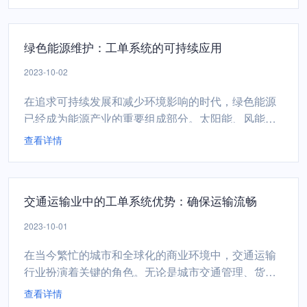
理，并提供卓越的客户体验。 零售业的在线订购挑战
订单处理效率： 高峰期的订单处理可能会导致滞后和
绿色能源维护：工单系统的可持续应用
错误。 库存管理： 确保有足够的库存以满足在线订
单...
2023-10-02
在追求可持续发展和减少环境影响的时代，绿色能源
已经成为能源产业的重要组成部分。太阳能、风能和
其他可再生能源的使用正在不断增长，而这些系统需
查看详情
要定期的维护和管理。本文将讨论工单系统在绿色能
源维护中的可持续应用，以确保可再生能源系统的高
效性和可靠性。 绿色能源维护的挑战设备维护： 太阳
交通运输业中的工单系统优势：确保运输流畅
能面板、风力涡轮机和其他可再生能源设备需要定期
检查...
2023-10-01
在当今繁忙的城市和全球化的商业环境中，交通运输
行业扮演着关键的角色。无论是城市交通管理、货运
物流还是航空运输，运营的高效性和可靠性都至关重
查看详情
要。本文将深入探讨工单系统在交通运输业中的优