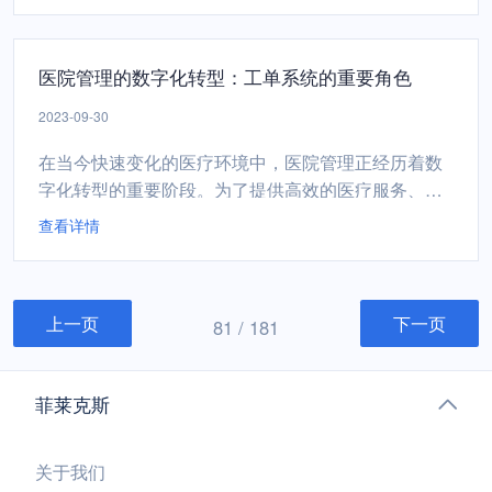
势，以确保运输流畅。 交通运输业的挑战交通拥堵：
城市交通拥堵导致了时间浪费和燃料消耗的增加，对
医院管理的数字化转型：工单系统的重要角色
环境造成了负面影响。维护和修复： 车辆、道路、铁
路和...
2023-09-30
在当今快速变化的医疗环境中，医院管理正经历着数
字化转型的重要阶段。为了提供高效的医疗服务、提
高患者关怀水平并确保医院运营的顺畅，工单系统正
查看详情
在发挥着至关重要的作用。本文将深入探讨工单系统
在医院管理数字化转型中的关键角色。 医院管理的挑
战患者流程管理： 医院必须有效地管理患者的流程，
上一页
下一页
包括预约、登记、诊断、治疗和出院。这需要协调多
81 / 181
个部...
菲莱克斯
关于我们