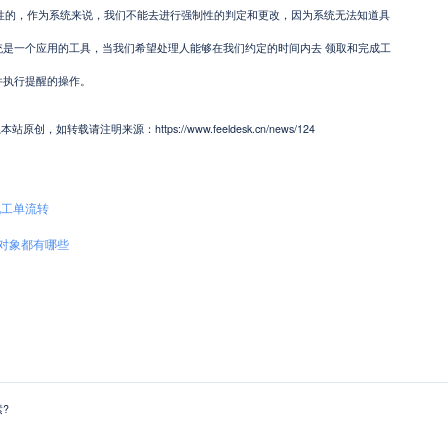
强制性的，作为系统来说，我们不能去进行强制性的判定和更改，因为系统无法知道具
统是一个应用的工具，当我们希望处理人能够在我们约定的时间内去 领取和完成工
件执行提醒的操作。
如转载请注明来源：https://www.feeldesk.cn/news/124
现工单流转
对象都有哪些
?