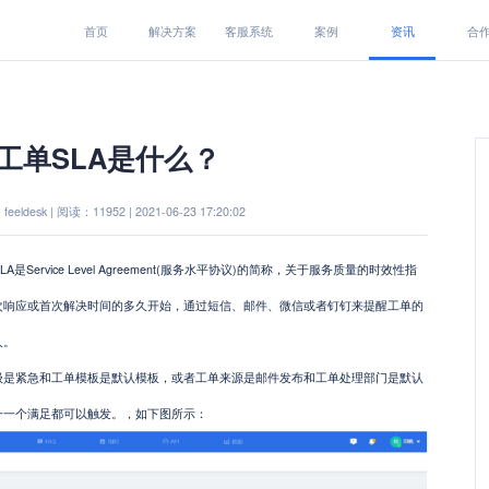
首页
解决方案
客服系统
案例
资讯
合
工单SLA是什么？
eeldesk | 阅读：11952 | 2021-06-23 17:20:02
是Service Level Agreement(服务水平协议)的简称，关于服务质量的时效性指
次响应或首次解决时间的多久开始，通过短信、邮件、微信或者钉钉来提醒工单的
人。
紧急和工单模板是默认模板，或者工单来源是邮件发布和工单处理部门是默认
一一个满足都可以触发。，如下图所示：