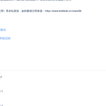
原创，如转载请注明来源：https://www.feeldesk.cn/news/66
业微信
审核流程
?
率？
器？