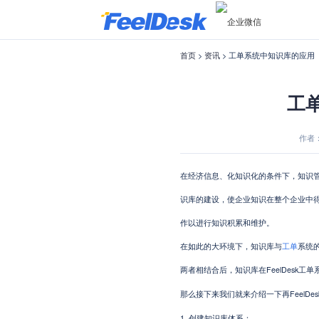
首页
>
资讯
> 工单系统中知识库的应用
工
作者：菲
在经济信息
、
化知识化
的
条件下，知识
识库的建设，使企业知识在整个企业中
作以进行知识积累和维护。
在如此的大环境下，知识库与
工单
系统
FeelDesk
两者相结合后，知识库在
Feel
那么接下来我们就来介绍一下再
1.
创建知识库体系：