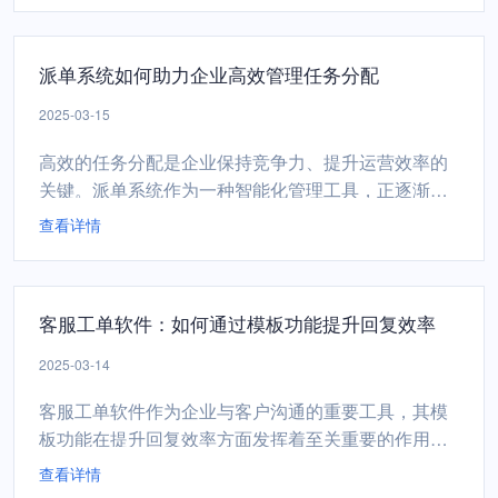
客户满意度.一、选择合适的客服工单软件选择一款适
合企业需求的客服工单软件是提升客户满意度的基
派单系统如何助力企业高效管理任务分配
础。在选择时，企业需要考虑以下几个关键因素：明
确业务需求：了解企...
2025-03-15
高效的任务分配是企业保持竞争力、提升运营效率的
关键。派单系统作为一种智能化管理工具，正逐渐成
为企业优化任务分配流程、提升团队协作效率的重要
查看详情
助手。派单系统如何助力企业实现这一目标。派单系
统的核心价值在于自动化与智能化。传统任务分配往
往依赖于人工协调，不仅耗时费力，还容易因沟通不
客服工单软件：如何通过模板功能提升回复效率
畅导致任务延误或遗漏。而派单系统通过预设规则或
算法，能够自动将任...
2025-03-14
客服工单软件作为企业与客户沟通的重要工具，其模
板功能在提升回复效率方面发挥着至关重要的作用。
通过合理利用模板功能，企业可以显著优化客户服务
查看详情
流程，提高响应速度和问题解决效率。一、自定义模