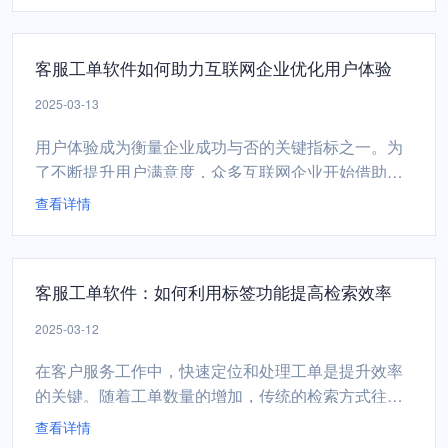
板，快速响应客户需求客服工单软件的模板功能允许
企业根据不同的业务场景和客户需求，创建个性化的
客服工单软件如何助力互联网企业优化用户体验
工单模板。例如，企业可以根据客户类型（如VIP客
户、普通客户）或...
2025-03-13
用户体验成为衡量企业成功与否的关键指标之一。为
了不断提升用户满意度，众多互联网企业开始借助客
服工单软件，以科技手段优化服务流程，提升响应速
查看详情
度，从而深化用户忠诚度。客服工单软件如何在这一
进程中发挥重要作用。客服工单软件的核心价值在于
高效管理与追踪用户问题。传统的客服模式往往存在
客服工单软件：如何利用标签功能提高检索效率
信息孤岛，用户问题处理进度不透明，导致用户等待
时间长，满意度下降...
2025-03-12
在客户服务工作中，快速定位和处理工单是提升效率
的关键。随着工单数量的增加，传统的检索方式往往
效率低下，难以满足现代企业的需求。客服工单软件
查看详情
的标签功能，为企业提供了一种高效、灵活的解决方