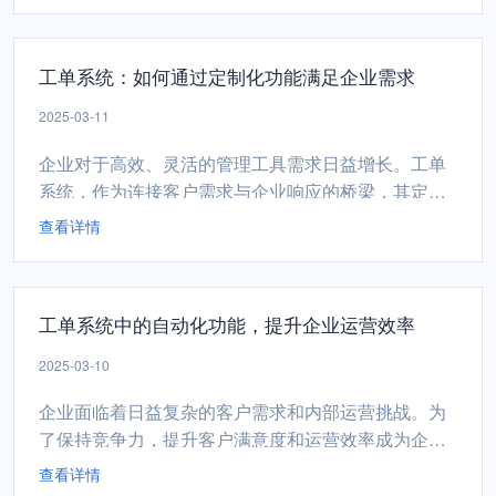
案，帮助团队快速检索和处理工单，提升整体工作效
率。一、标签功能的作用标签是一种用于分类和标记
工单系统：如何通过定制化功能满足企业需求
工单的关键词或短语。通过为工单添加标签，企业可
以实现以下目标：快...
2025-03-11
企业对于高效、灵活的管理工具需求日益增长。工单
系统，作为连接客户需求与企业响应的桥梁，其定制
化功能正成为满足企业多样化需求的关键。工单系统
查看详情
如何通过定制化功能，精准对接企业运营中的独特需
求。工单系统的定制化首先体现在工作流程的灵活配
置上。不同企业的服务流程各具特色，从客户咨询、
工单系统中的自动化功能，提升企业运营效率
问题记录到任务分配、处理反馈，每个环节都可能存
在差异。通过工单系...
2025-03-10
企业面临着日益复杂的客户需求和内部运营挑战。为
了保持竞争力，提升客户满意度和运营效率成为企业
的重要目标。工单系统作为企业服务管理和任务分配
查看详情
的核心工具，其自动化功能正逐渐成为提升企业运营