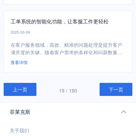
效率的关键手段。一、自动化流程，减少手动操作工
单系统的自动化流程管理是提升效率的基础。通过预
工单系统的智能化功能，让客服工作更轻松
设的工作流程和规则，系统能够自动接收、分类、分
配和跟踪工单，减少...
2025-03-09
在客户服务领域，高效、精准的问题处理是提升客户
满意度的关键。随着客户需求的多样化和问题数量的
增加，传统的客服方式往往让团队不堪重负。工单系
查看详情
统的智能化功能，正成为解决这一难题的利器，让客
服工作变得更加轻松高效。一、工单系统的智能化功
能自动化工单分配传统的工单分配依赖人工操作，效
上一页
下一页
率低下且容易出错。智能化工单系统可以根据预设规
19 / 180
则（如客户类型、问...
菲莱克斯
关于我们