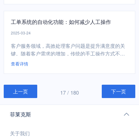
服务流程的优化，从而提升客户满意度和运营效率。
一、数据收集：构建全面的数据视图工单系统的核心
工单系统的自动化功能：如何减少人工操作
优势之一在于其数据收集能力。从客户提交问题的那
一刻起，系统便开始...
2025-03-24
客户服务领域，高效处理客户问题是提升满意度的关
键。随着客户需求的增加，传统的手工操作方式不仅
效率低下，还容易出错。工单系统的自动化功能，正
查看详情
在帮助企业减少人工操作，提升工作效率，同时为客
户提供更优质的服务体验。 一、工单系统自动化功能
的核心价值减少人工干预自动化功能可以替代大量重
上一页
下一页
复性的人工操作，例如工单分配、状态更新、提醒发
17 / 180
送等，...
菲莱克斯
关于我们