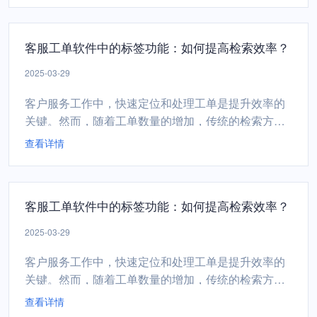
服工单软件的多渠道支持功能显得尤为重要。本客服
工单软件如何借助多渠道支持，实现客户反馈的高效
客服工单软件中的标签功能：如何提高检索效率？
整合与优化处理。一、多渠道接入，全面捕捉客户声
音客服工单软件...
2025-03-29
客户服务工作中，快速定位和处理工单是提升效率的
关键。然而，随着工单数量的增加，传统的检索方式
往往效率低下，难以满足现代企业的需求。客服工单
查看详情
软件的标签功能，为企业提供了一种高效、灵活的解
决方案，帮助团队快速检索和处理工单，提升整体工
作效率。一、标签功能的作用标签是一种用于分类和
客服工单软件中的标签功能：如何提高检索效率？
标记工单的关键词或短语。通过为工单添加标签，企
业可以实现以下目标...
2025-03-29
客户服务工作中，快速定位和处理工单是提升效率的
关键。然而，随着工单数量的增加，传统的检索方式
往往效率低下，难以满足现代企业的需求。客服工单
查看详情
软件的标签功能，为企业提供了一种高效、灵活的解