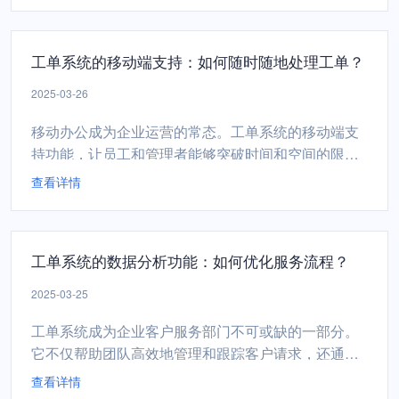
单系统如何帮助维修公司提升客户满意度，以及其在
实践中的应用效果。一、快速响应，缩短等待时间客
工单系统的移动端支持：如何随时随地处理工单？
户在寻求维修服务时，最关心的是问题的及时解决。
派单系统通过自动化...
2025-03-26
移动办公成为企业运营的常态。工单系统的移动端支
持功能，让员工和管理者能够突破时间和空间的限
制，随时随地处理工单，极大地提升了工作效率和服
查看详情
务质量。本文将详细介绍工单系统的移动端支持功
能，以及如何通过这些功能实现高效便捷的工单处
理。一、移动端支持的重要性随着移动互联网的普
工单系统的数据分析功能：如何优化服务流程？
及，企业员工的工作场景不再局限于办公室。无论是
现场技术支持、外勤人员，还...
2025-03-25
工单系统成为企业客户服务部门不可或缺的一部分。
它不仅帮助团队高效地管理和跟踪客户请求，还通过
强大的数据分析功能，为企业提供了优化服务流程的
查看详情
重要线索。如何利用工单系统的数据分析功能，实现