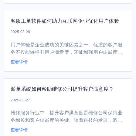
决方案，帮助团队快速检索和处理工单，提升整体工
作效率。一、标签功能的作用标签是一种用于分类和
客服工单软件如何助力互联网企业优化用户体验
标记工单的关键词或短语。通过为工单添加标签，企
业可以实现以下目标...
2025-03-28
用户体验是企业成功的关键因素之一。优质的客户服
务不仅能够提升用户满意度，还能增强用户忠诚度，
进而推动企业的持续发展。客服工单软件作为一种高
查看详情
效的服务管理工具，能够通过多种方式助力互联网企
业优化用户体验。一、简化工单创建流程，提升用户
便捷性简化用户提交工单的过程是优化用户体验的第
派单系统如何帮助维修公司提升客户满意度？
一步。通过减少不必要的字段、提供清晰的指导说明
以及采用智能表单技...
2025-03-27
维修服务行业中，提升客户满意度是维修公司保持业
务增长和客户忠诚度的关键。随着科技的发展，派单
系统作为一种高效、智能的管理工具，正逐渐成为维
查看详情
修公司优化服务流程、提升客户体验的重要助手。派