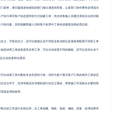
部门派单，将问题派发给相应的部门做出满意的答复，让多部门协作事务处理成为
客户自行填写客户信息需求的方式创建工单，也支持客服人员通过系统后台的功能
客户的问题，实时提醒客服人员和客户处理中工单的进展情况和处理过程。
义，字段自定义，还可以根据企业不同的业务流程以及场景来配置不同的工单
于如投诉类工单或者是售后类工单，可以分别设置不同的模板。还可以支持企业个
满足企业的多样化需求。
自动将工单分配给专业负责的小组，实时为客户显示客户工单的相关工单状态
通过后台对于，支持等级优先等规则进行自定义预设，将客服工作流程从从繁到简
管理及处理的效率。
次的工作进行全程记录，从工单创建、领取、指派、编辑、回复、处理结果等