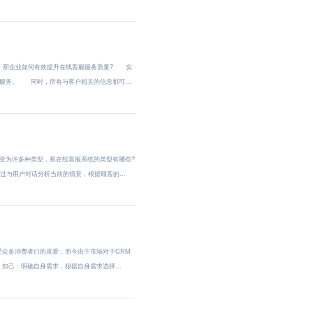
。那企业如何有效提升在线客服服务质量? 实
务。 同时，所有与客户相关的信息都可...
变为许多种类型，那在线客服系统的类型有哪些?
用户对话分析当前的情景，根据顾客的...
众多消费者们的喜爱，而今由于市场对于CRM
己：明确自身需求，根据自身需求选择...