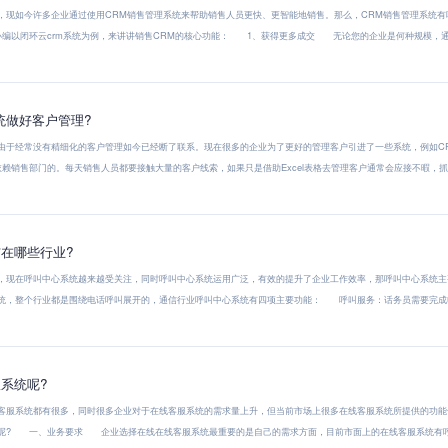
如今许多企业通过使用CRM销售管理系统来帮助销售人员更快、更智能地销售。那么，CRM销售管理系统有
小编以闭环云crm系统为例，来讲讲销售CRM的核心功能： 1、获得更多成交 无论您的企业是何种规模，通过
统做好客户管理?
经常没有精细化的客户管理如今已经断了联系。现在很多的企业为了更好的管理客户引进了一些系统，例如CR
销售部门的。每天销售人员都要接触大量的客户线索，如果只是借助Excel表格去管理客户通常会应接不暇，抓不
在哪些行业?
现在呼叫中心系统越来越受关注，同时呼叫中心系统运用广泛，有效的提升了企业工作效率，那呼叫中心系统
统，整个行业都是围绕电话呼叫展开的，通信行业呼叫中心系统有四项主要功能： 呼叫服务：话务员需要完成电
系统呢?
系统都有很多，同时很多企业对于在线客服系统的需求量上升，但当前市场上很多在线客服系统所提供的功能
呢? 一、业务要求 企业选择在线在线客服系统最重要的是自己的需求方面，目前市面上的在线客服系统有呼叫