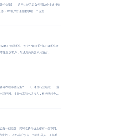
哪些功能? 这些功能又是如何帮助企业进行销
CRM客户管理都能够在一个位置...
M客户管理系统，那企业如何通过CRM系统做
住重点客户，与没意向的客户沟通占...
主要分布在哪些行业? 1、通信行业领域 通
话呼叫、业务传真和电话接入，根据呼叫类...
也有一些差异，同时收费报价上都有一些不同。
中心、在线客户服务、智能机器人、工单系...