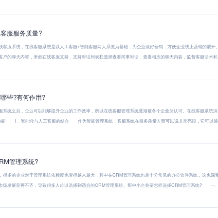
客服服务质量?
客服系统，在线客服系统是以人工客服+智能客服两大系统为基础，为企业做好营销，方便企业线上营销的展开
户的聊天内容，来鼓在线客服支持，支持对话列表栏选择查看同事对话，查看相应的聊天内容，监督客服话术和服
哪些?有何作用?
统之后，企业可以能够提升企业的工作效率，所以在线客服管理系统逐渐被各个企业所认可。在线客服系统演
能 1、智能化与人工客服的结合 作为智能管理系统，客服系统在服务质量方面可以说非常亮眼，它可以通过与
RM管理系统?
多的企业对于管理系统依赖度也变得越来越大，其中在CRM管理系统也是十分常见的办公软件系统，这也深受
市场发展良莠不齐，导致很多人难以选择到适合的CRM管理系统。那中小企业要怎样选择CRM管理系统? 一、知